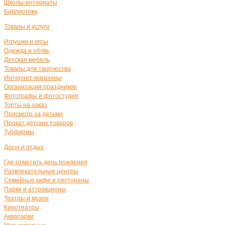
Школы-интернаты
Библиотеки
Товары и услуги
Игрушки и игры
Одежда и обувь
Детская мебель
Товары для творчества
Интернет-магазины
Организация праздников
Фотографы и фотостудии
Торты на заказ
Присмотр за детьми
Прокат детских товаров
Турфирмы
Досуг и отдых
Где отметить день рождения
Развлекательные центры
Семейные кафе и рестораны
Парки и аттракционы
Театры и музеи
Кинотеатры
Аквапарки