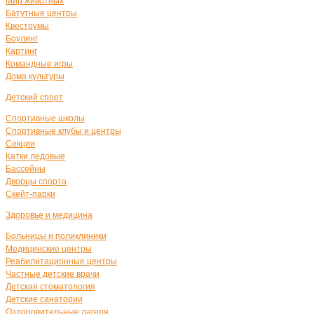
Мир животных
Батутные центры
Квеструмы
Боулинг
Картинг
Командные игры
Дома культуры
Детский спорт
Спортивные школы
Спортивные клубы и центры
Секции
Катки ледовые
Бассейны
Дворцы спорта
Скейт-парки
Здоровье и медицина
Больницы и поликлиники
Медицинские центры
Реабилитационные центры
Частные детские врачи
Детская стоматология
Детские санатории
Оздоровительные лагеря