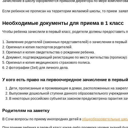
Зачисление в школу оформляется приказом директора по мере комплектован
Если ребенок не прописан на территории желаемой школы, то прием заявле
Необходимые документы для приема в 1 класс
Чтобы ребенка зачислили в первый класс, родители должны предоставить п
1. Заявление родителей (законных представителей) о зачислении в первый 
2. Оригинал и копия паспортов родителей.
3. Оригинал и копия свидетельства о рождении ребенка.
4. Документ, подтверждающий регистрацию по месту жительства (прописку) 
5. Оригинал и копия медицинского страхового полиса.
6. 2 фотографии (3х4) для личного дела.
У кого есть право на первоочередное зачисление в первый
Дети, прописанные и проживающие в домах, расположенных на закреп
Выпускники дошкольной ступени данного образовательного учреждения
В некоторых российских субъектах законом предусмотрена гарантия зач
Родителям на заметку
В Сочи вопросы по приему иногородних детей в
общеобразовательные шко
При приеме ребенка в первый класс какая-либо проверка уровня знаний б