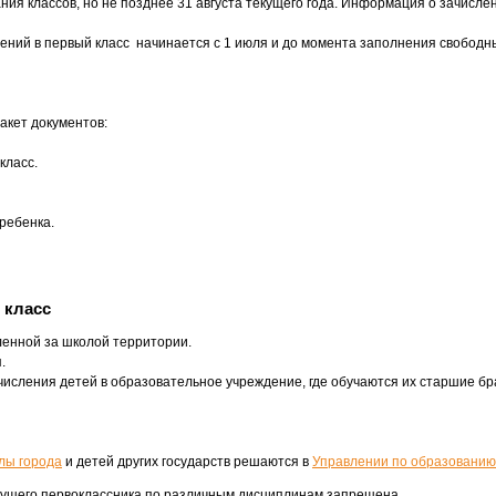
ия классов, но не позднее 31 августа текущего года. Информация о зачисле
ний в первый класс начинается с 1 июля и до момента заполнения свободных
акет документов:
класс.
ребенка.
 класс
ленной за школой территории.
.
исления детей в образовательное учреждение, где обучаются их старшие бра
лы города
и детей других государств решаются в
Управлении по образованию
удущего первоклассника по различным дисциплинам запрещена.