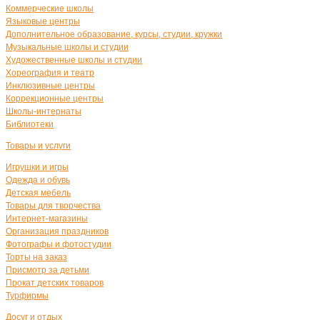
Коммерческие школы
Языковые центры
Дополнительное образование, курсы, студии, кружки
Музыкальные школы и студии
Художественные школы и студии
Хореография и театр
Инклюзивные центры
Коррекционные центры
Школы-интернаты
Библиотеки
Товары и услуги
Игрушки и игры
Одежда и обувь
Детская мебель
Товары для творчества
Интернет-магазины
Организация праздников
Фотографы и фотостудии
Торты на заказ
Присмотр за детьми
Прокат детских товаров
Турфирмы
Досуг и отдых