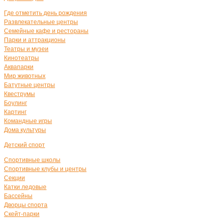
Где отметить день рождения
Развлекательные центры
Семейные кафе и рестораны
Парки и аттракционы
Театры и музеи
Кинотеатры
Аквапарки
Мир животных
Батутные центры
Квеструмы
Боулинг
Картинг
Командные игры
Дома культуры
Детский спорт
Спортивные школы
Спортивные клубы и центры
Секции
Катки ледовые
Бассейны
Дворцы спорта
Скейт-парки