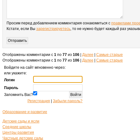
Просим перед добавлением комментария ознакомиться с
правилами про
Кстати, если Вы
зарегистрируетесь
, то не нужно будет каждый раз указы
Отображены комментарии с
1
по
77
из
106
|
Далее
|
Самые старые
Отображены комментарии с
1
по
77
из
106
|
Далее
|
Самые старые
Войдите на сайт мгновенно через:
или укажите:
Логин
Пароль
Запомнить Вас?
Регистрация
|
Забыли пароль?
Образование и развитие
Детские сады и ясли
Средние школы
Центры развития
Частные детские сады