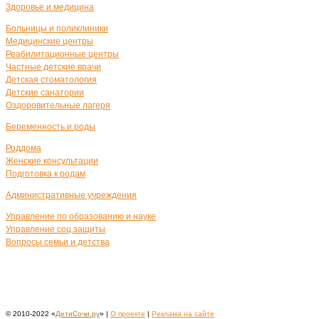
Здоровье и медицина
Больницы и поликлиники
Медицинские центры
Реабилитационные центры
Частные детские врачи
Детская стоматология
Детские санатории
Оздоровительные лагеря
Беременность и роды
Роддома
Женские консультации
Подготовка к родам
Административные учреждения
Управление по образованию и науке
Управление соц.защиты
Вопросы семьи и детства
© 2010-2022 «
ДетиСочи.ру
» |
О проекте
|
Реклама на сайте