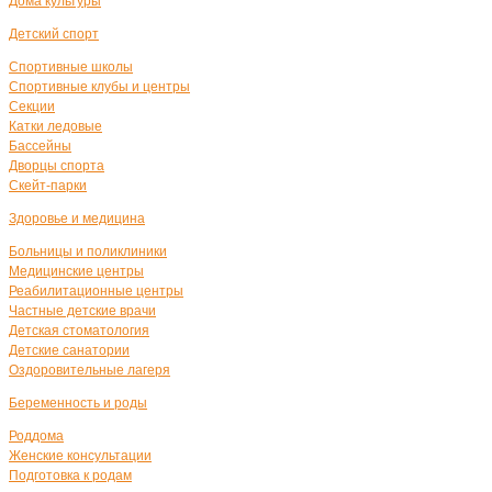
Дома культуры
Детский спорт
Спортивные школы
Спортивные клубы и центры
Секции
Катки ледовые
Бассейны
Дворцы спорта
Скейт-парки
Здоровье и медицина
Больницы и поликлиники
Медицинские центры
Реабилитационные центры
Частные детские врачи
Детская стоматология
Детские санатории
Оздоровительные лагеря
Беременность и роды
Роддома
Женские консультации
Подготовка к родам