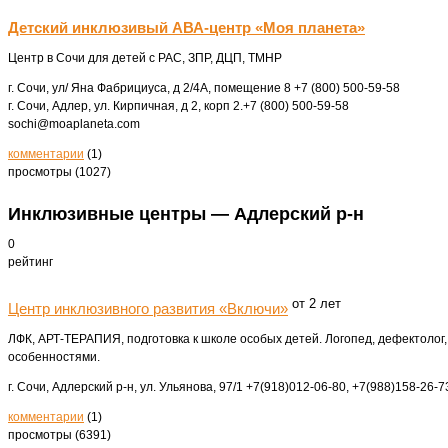
Детский инклюзивый АВА-центр «Моя планета»
Центр в Сочи для детей с РАС, ЗПР, ДЦП, ТМНР
г. Сочи, ул/ Яна Фабрициуса, д 2/4А, помещение 8
+7 (800) 500-59-58
г. Сочи, Адлер, ул. Кирпичная, д 2, корп 2.
+7 (800) 500-59-58
sochi@moaplaneta.com
комментарии
(1)
просмотры (1027)
Инклюзивные центры — Адлерский р-н
0
рейтинг
от 2 лет
Центр инклюзивного развития «Включи»
ЛФК, АРТ-ТЕРАПИЯ, подготовка к школе особых детей. Логопед, дефектолог
особенностями.
г. Сочи, Адлерский р-н, ул. Ульянова, 97/1
+7(918)012-06-80, +7(988)158-26-7
комментарии
(1)
просмотры (6391)