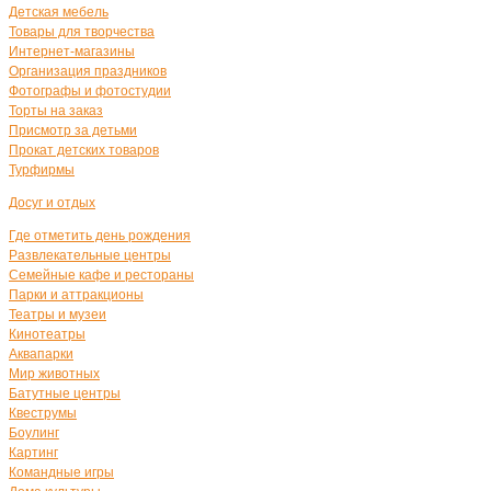
Детская мебель
Товары для творчества
Интернет-магазины
Организация праздников
Фотографы и фотостудии
Торты на заказ
Присмотр за детьми
Прокат детских товаров
Турфирмы
Досуг и отдых
Где отметить день рождения
Развлекательные центры
Семейные кафе и рестораны
Парки и аттракционы
Театры и музеи
Кинотеатры
Аквапарки
Мир животных
Батутные центры
Квеструмы
Боулинг
Картинг
Командные игры