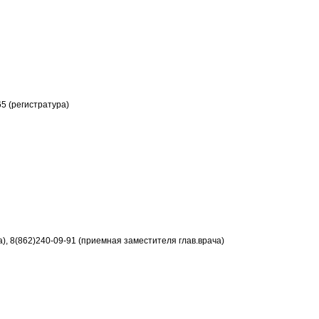
65 (регистратура)
а), 8(862)240-09-91 (приемная заместителя глав.врача)