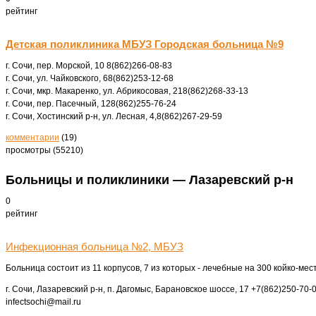
рейтинг
Детская поликлиника МБУЗ Городская больница №9
г. Сочи, пер. Морской, 10
8(862)266-08-83
г. Сочи, ул. Чайковского, 6
8(862)253-12-68
г. Сочи, мкр. Макаренко, ул. Абрикосовая, 21
8(862)268-33-13
г. Сочи, пер. Пасечный, 12
8(862)255-76-24
г. Сочи, Хостинский р-н, ул. Лесная, 4,
8(862)267-29-59
комментарии
(19)
просмотры (55210)
Больницы и поликлиники — Лазаревский р-н
0
рейтинг
Инфекционная больница №2, МБУЗ
Больница состоит из 11 корпусов, 7 из которых - лечебные на 300 койко-мест
г. Сочи, Лазаревский р-н, п. Дагомыс, Барановское шоссе, 17
+7(862)250-70-0
infectsochi@mail.ru