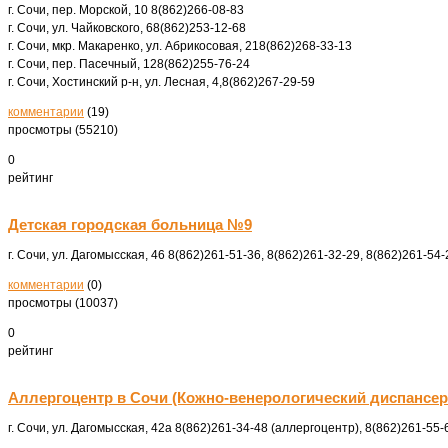
г. Сочи, пер. Морской, 10
8(862)266-08-83
г. Сочи, ул. Чайковского, 6
8(862)253-12-68
г. Сочи, мкр. Макаренко, ул. Абрикосовая, 21
8(862)268-33-13
г. Сочи, пер. Пасечный, 12
8(862)255-76-24
г. Сочи, Хостинский р-н, ул. Лесная, 4,
8(862)267-29-59
комментарии
(19)
просмотры (55210)
0
рейтинг
Детская городская больница №9
г. Сочи, ул. Дагомысская, 46
8(862)261-51-36, 8(862)261-32-29, 8(862)261-54-
комментарии
(0)
просмотры (10037)
0
рейтинг
Аллергоцентр в Сочи (Кожно-венерологический диспансе
г. Сочи, ул. Дагомысская, 42а
8(862)261-34-48 (аллергоцентр), 8(862)261-55-