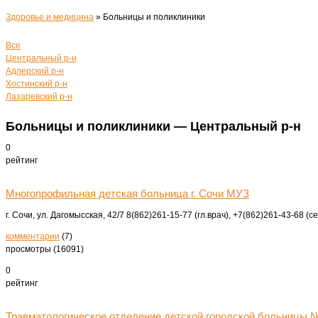
Здоровье и медицина
»
Больницы и поликлиники
Все
Центральный р-н
Адлерский р-н
Хостинский р-н
Лазаревский р-н
Больницы и поликлиники — Центральный р-н
0
рейтинг
Многопрофильная детская больница г. Сочи МУЗ
г. Сочи, ул. Дагомысская, 42/7
8(862)261-15-77 (гл.врач), +7(862)261-43-68 (
комментарии
(7)
просмотры (16091)
0
рейтинг
Травматологическое отделение детской городской больницы 