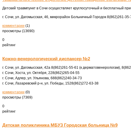
Детский травмпункт в Сочи осуществляет круглосуточный и бесплатный при
г. Сочи, ул. Дагомысская, 46, микрорайон Больничный Городок
8(862)261‑35-
комментарии
(1)
просмотры (13690)
0
рейтинг
Кожно-венерологический диспансер №2
г. Сочи, ул. Дагомысская, 42а
8(862)261-55-61 (к дерматовенерологам), 8(86
г. Сочи, Хоста, ул. Октября, 22
8(862)265-04-55
г. Сочи, Адлер, ул. Ульянова, 68
8(862)240-34-73
г. Сочи, Лазаревский р-н, ул. Победы, 152
8(862)272-63-38
комментарии
(0)
просмотры (7369)
0
рейтинг
Детская поликлиника МБУЗ Городская больница №9