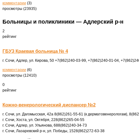
комментарии
(3)
просмотры (23935)
Больницы и поликлиники — Адлерский р-н
2
рейтинг
ГБУЗ Краевая больница № 4
г. Сочи, Адлер, ул. Кирова, 50
+7(862)240-03-99, +7(862)240-01-04, +7(862)24
комментарии
(6)
просмотры (12410)
0
рейтинг
Кожно-венерологический диспансер №2
г. Сочи, ул. Дагомысская, 42а
8(862)261-55-61 (к дерматовенерологам), 8(86
г. Сочи, Хоста, ул. Октября, 22
8(862)265-04-55
г. Сочи, Адлер, ул. Ульянова, 68
8(862)240-34-73
г. Сочи, Лазаревский р-н, ул. Победы, 152
8(862)272-63-38