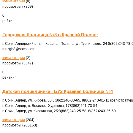
комментарии
(0)
просмотры (7369)
0
рейтинг
Городская больница №8 в Красной Поляне
г. Сочи, Адлерский р-н, п. Красная Поляна, ул. Турчинского, 24
8(862)243-73-
muzgb8@sochi.com
комментарии
(2)
просмотры (5347)
0
рейтинг
Детская поликлиника ГБУЗ Краевая больница №4
г. Сочи, Адлер, ул. Кирова, 50
8(862)240-00-65, 8(862)240-01-11 (регистратур
г. Сочи, Адлер, п. Веселое, Худякова, 17
8(862)241-73-54
г. Сочи, Адлер, ул. Кирпичная, 2/2
8(862)243-25-58, 8(862)243-25-59
комментарии
(204)
просмотры (205163)