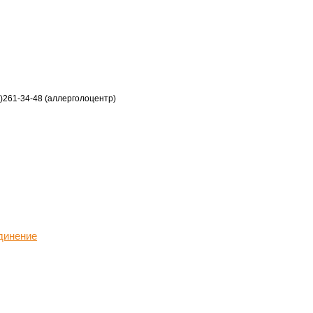
2)261-34-48 (аллерголоцентр)
динение