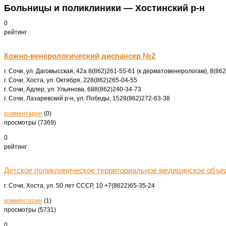
Больницы и поликлиники — Хостинский р-н
0
рейтинг
Кожно-венерологический диспансер №2
г. Сочи, ул. Дагомысская, 42а
8(862)261-55-61 (к дерматовенерологам), 8(86
г. Сочи, Хоста, ул. Октября, 22
8(862)265-04-55
г. Сочи, Адлер, ул. Ульянова, 68
8(862)240-34-73
г. Сочи, Лазаревский р-н, ул. Победы, 152
8(862)272-63-38
комментарии
(0)
просмотры (7369)
0
рейтинг
Детское поликлиническое территориальное медицинское объе
г. Сочи, Хоста, ул. 50 лет СССР, 10
+7(8622)65-35-24
комментарии
(1)
просмотры (5731)
0