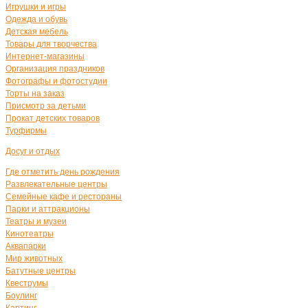
Игрушки и игры
Одежда и обувь
Детская мебель
Товары для творчества
Интернет-магазины
Организация праздников
Фотографы и фотостудии
Торты на заказ
Присмотр за детьми
Прокат детских товаров
Турфирмы
Досуг и отдых
Где отметить день рождения
Развлекательные центры
Семейные кафе и рестораны
Парки и аттракционы
Театры и музеи
Кинотеатры
Аквапарки
Мир животных
Батутные центры
Квеструмы
Боулинг