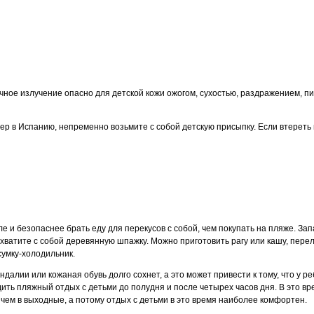
ное излучение опасно для детской кожи ожогом, сухостью, раздражением, п
ер в Испанию, непременно возьмите с собой детскую присыпку. Если втереть 
ле и безопаснее брать еду для перекусов с собой, чем покупать на пляже. З
хватите с собой деревянную шпажку. Можно приготовить рагу или кашу, пере
сумку-холодильник.
ндалии или кожаная обувь долго сохнет, а это может привести к тому, что у р
ить пляжный отдых с детьми до полудня и после четырех часов дня. В это вре
 чем в выходные, а потому отдых с детьми в это время наиболее комфортен.