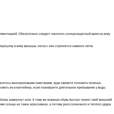
игментацией. Обязательно следует наносить солнцезащитный крем на кожу
присыпку в кожу малыша, песок с нее стряхнется намного легче.
апаситесь многоразовыми пакетиками, куда сможете положить печенье,
ложить ее в контейнер, если планируете длительное пребывание у воды.
ебенка замерзнут ноги. К тому же кожаная обувь быстро теряет свой внешний
мя солнце не такое агрессивное, а потому риск солнечного и теплого удара