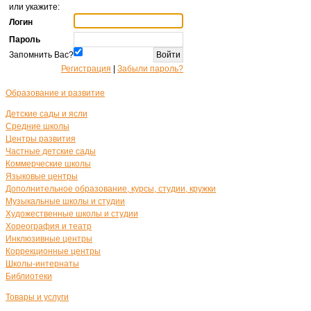
или укажите:
Логин
Пароль
Запомнить Вас?
Регистрация
|
Забыли пароль?
Образование и развитие
Детские сады и ясли
Средние школы
Центры развития
Частные детские сады
Коммерческие школы
Языковые центры
Дополнительное образование, курсы, студии, кружки
Музыкальные школы и студии
Художественные школы и студии
Хореография и театр
Инклюзивные центры
Коррекционные центры
Школы-интернаты
Библиотеки
Товары и услуги