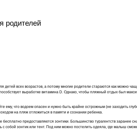
я родителей
я детей всех возрастов, а потому многие родители стараются как можно чаще
пособствует выработке витамина D. Однако, чтобы пляжный отдых был макси
е ему, что водоем опасен и нужно быть крайне острожным (не заходить глубок
походом на пляж отложиться в памяти и сознании ребенка.
яже бесплатно предоставляются зонтики. Большинство турагентств заранее 
ть с собой зонтик или тент. Под ним можно постелить одеяла, где малыш смож