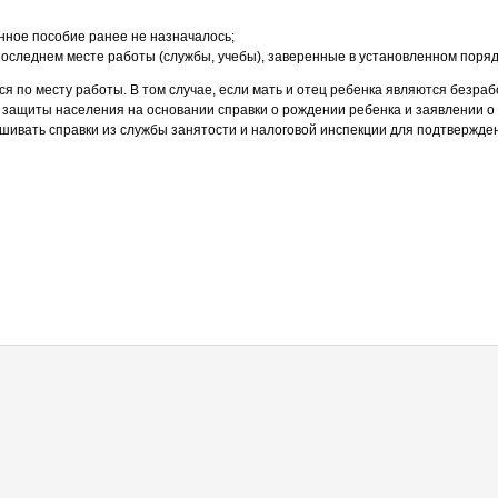
анное пособие ранее не назначалось;
 последнем месте работы (службы, учебы), заверенные в установленном поряд
тся по месту работы. В том случае, если мать и отец ребенка являются бе
защиты населения на основании справки о рождении ребенка и заявлении о 
шивать справки из службы занятости и налоговой инспекции для подтвержд