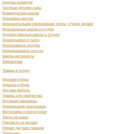
Центры развития
Частные детские сады
Коммерческие школы
Языковые центры
Дополнительное образование, курсы, студии, кружки
Музыкальные школы и студии
Художественные школы и студии
Хореография и театр
Инклюзивные центры
Коррекционные центры
Школы-интернаты
Библиотеки
Товары и услуги
Игрушки и игры
Одежда и обувь
Детская мебель
Товары для творчества
Интернет-магазины
Организация праздников
Фотографы и фотостудии
Торты на заказ
Присмотр за детьми
Прокат детских товаров
Турфирмы