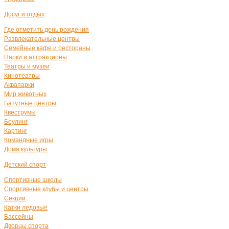
Досуг и отдых
Где отметить день рождения
Развлекательные центры
Семейные кафе и рестораны
Парки и аттракционы
Театры и музеи
Кинотеатры
Аквапарки
Мир животных
Батутные центры
Квеструмы
Боулинг
Картинг
Командные игры
Дома культуры
Детский спорт
Спортивные школы
Спортивные клубы и центры
Секции
Катки ледовые
Бассейны
Дворцы спорта