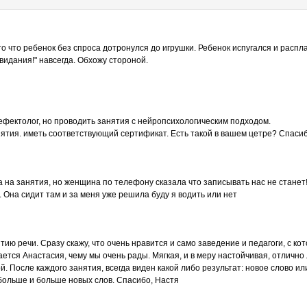
 что ребенок без спроса дотронулся до игрушки. Ребенок испугался и распла
видания!" навсегда. Обхожу стороной.
ефектолог, но проводить занятия с нейропсихологическим подходом.
нятия. иметь соответствующий сертификат. Есть такой в вашем цетре? Спасиб
а на занятия, но женщина по телефону сказала что записывать нас не станет!
 Она сидит там и за меня уже решила буду я водить или нет
итию речи. Сразу скажу, что очень нравится и само заведение и педагоги, с к
тся Анастасия, чему мы очень рады. Мягкая, и в меру настойчивая, отлично л
й. После каждого занятия, всегда виден какой либо результат: новое слово или
 больше и больше новых слов. Спасибо, Настя