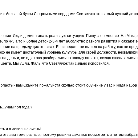
и с большой буквы.С огромными сердцами.Светлячок это самый лучший детск
рошие. Люди должны знать реальную ситуацию. Пишу свое мнение. На Макаре
 по 4-5 а то и более деток 2-3-4 лет абсолютно разного развития и сажают в
нение на предыдущих отзывах. Если педагог не вышел на работу, вас не преду
ко не имеет достаточный уровень культуры для своей должности, неквалифиц
на деньги, не один раз разбирались по поводу оплаты, всегда оказывались 
 центр. Мы ушли. Жаль, что Светлячок так сильно испортился.
опасть к вам.Скажите пожалуйста,сколько стоит обучение у вас и когда набор
...?нам пол года:)
сть и я довольна очень!
ры отзывы тоже разные, поэтому решила сама все посмотреть и потом выбрать