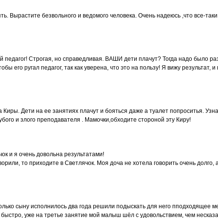
ть. Вырастите безвольного и ведомого человека. Очень надеюсь ,что все-таки
й педагог! Строгая, но справедливая. ВАШИ дети плачут? Тогда надо было разо
обы его ругал педагог, так как уверена, что это на пользу! Я вижу результат, 
Киры. Дети на ее занятиях плачут и бояться даже а туалет попроситья. Узна
рубого и злого преподавателя . Мамочки,обходите стороной эту Киру!
чок и я очень довольна результатами!
рили, то приходите в Светлячок. Моя доча не хотела говорить очень долго,
 только сыну исполнилось два года решили подыскать для него пподходящее 
нь быстро, уже на третье занятие мой малыш шёл с удовольствием, чем неска