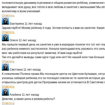
положительную динамику в речевом и общем развитии ребёнка, изменение в
вкладывает всю душу, все тепло и всю любовь в занятия с малышами! Мы её
коллективу и всем ученикам!
Ответить
Екатерина
11 лет назад
Здравствуйте! Моему ребенку 4 года. Хотим попасть к вам на занятия. Кака
Ответить
Олеся
11 лет назад
Мы пришли первый день на занятия и уже в коридоре поняли что тут нет по
раз ребенок немного застеснялся. Начала преподаватель угрожать что сильно
мне: мы работаем на результат мамочка. И вам надо выйти!
Так что делайте выводы сами идти туда или нет! Но нашей ноги там больше 
Ответить
Светлана
11 лет назад
К сожалению Полина права.Мы посещали центр на Цветном бульваре, ситуа
узнаешь забирая ребенка,что он посещал совсем не те занятия которые до
открылось центров для деток.Программа ничем не отличается.В Светлячке 
Ответить
Альбина
11 лет назад
Девочки, а какая цена и режим работы?
Ответить