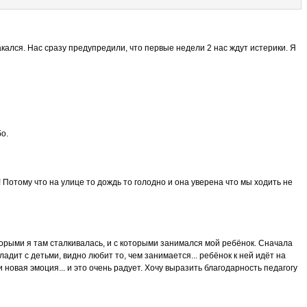
кался. Нас сразу предупредили, что первые недели 2 нас ждут истерики. Я
о.
 Потому что на улице то дождь то голодно и она уверена что мы ходить не
оторыми я там сталкивалась, и с которыми занимался мой ребёнок. Сначала
адит с детьми, видно любит то, чем занимается... ребёнок к ней идёт на
 новая эмоция... и это очень радует. Хочу выразить благодарность педагогу