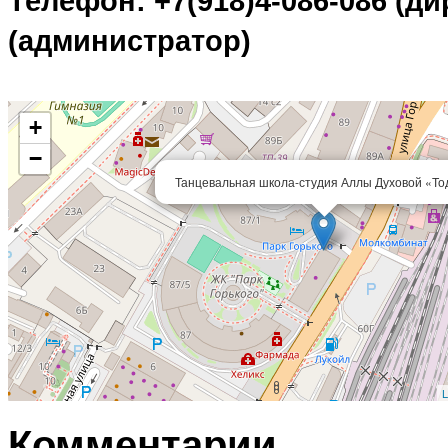
Телефон: +7(918)4-086-086 (дир
(администратор)
+
−
Танцевальная школа-студия Аллы Духовой «То
L
Комментарии