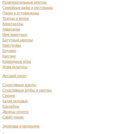
Развлекательные центры
Семейные кафе и рестораны
Парки и аттракционы
Театры и музеи
Кинотеатры
Аквапарки
Мир животных
Батутные центры
Квеструмы
Боулинг
Картинг
Командные игры
Дома культуры
Детский спорт
Спортивные школы
Спортивные клубы и центры
Секции
Катки ледовые
Бассейны
Дворцы спорта
Скейт-парки
Здоровье и медицина