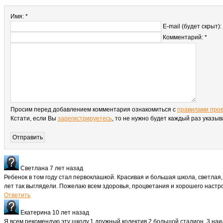
Имя: *
E-mail (будет скрыт):
Комментарий: *
Просим перед добавлением комментария ознакомиться с
правилами про
Кстати, если Вы
зарегистрируетесь
, то не нужно будет каждый раз указы
Светлана
7 лет назад
Ребенок в том году стал первоклашкой. Красивая и большая школа, светлая, 
лет так выглядели. Пожелаю всем здоровья, процветания и хорошего настр
Ответить
Екатерина
10 лет назад
Я всем рекомендую эту школу.1 дружный колектив,2 большой стадион ,3 наи