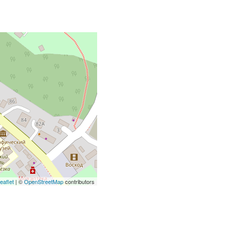
eaflet
| ©
OpenStreetMap
contributors