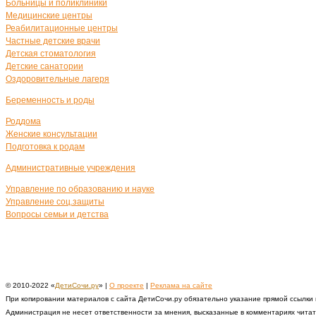
Больницы и поликлиники
Медицинские центры
Реабилитационные центры
Частные детские врачи
Детская стоматология
Детские санатории
Оздоровительные лагеря
Беременность и роды
Роддома
Женские консультации
Подготовка к родам
Административные учреждения
Управление по образованию и науке
Управление соц.защиты
Вопросы семьи и детства
© 2010-2022 «
ДетиСочи.ру
» |
О проекте
|
Реклама на сайте
При копировании материалов с сайта ДетиСочи.ру обязательно указание прямой ссылки
Администрация не несет ответственности за мнения, высказанные в комментариях чита