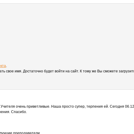
екта
.
вать свое имя. Достаточно будет войти на сайт. К тому же Вы сможете загруз
Учителя очень приветливые. Наша просто супер, терпения ей. Сегодня 06.12.20
оения. Спасибо.
лучшие преподаватели ...