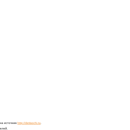
 на источник
http://detisochi.ru
.
телей.