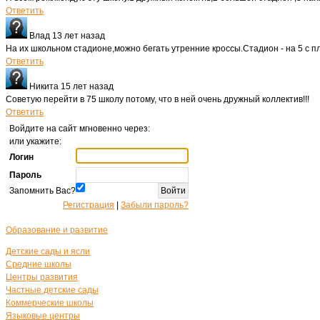
Ответить
Влад
13 лет назад
На их школьном стадионе,можно бегать утренние кроссы.Стадион - на 5 с п
Ответить
Никита
15 лет назад
Советую перейти в 75 школу потому, что в ней очень дружный коллектив!!!
Ответить
Войдите на сайт мгновенно через:
или укажите:
Логин
Пароль
Запомнить Вас?
Регистрация
|
Забыли пароль?
Образование и развитие
Детские сады и ясли
Средние школы
Центры развития
Частные детские сады
Коммерческие школы
Языковые центры