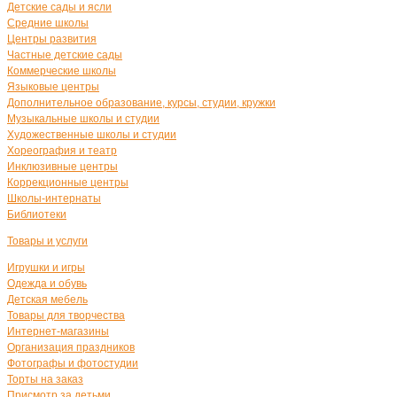
Детские сады и ясли
Средние школы
Центры развития
Частные детские сады
Коммерческие школы
Языковые центры
Дополнительное образование, курсы, студии, кружки
Музыкальные школы и студии
Художественные школы и студии
Хореография и театр
Инклюзивные центры
Коррекционные центры
Школы-интернаты
Библиотеки
Товары и услуги
Игрушки и игры
Одежда и обувь
Детская мебель
Товары для творчества
Интернет-магазины
Организация праздников
Фотографы и фотостудии
Торты на заказ
Присмотр за детьми