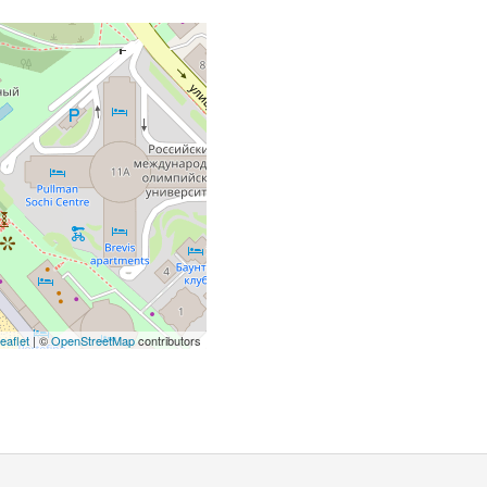
eaflet
| ©
OpenStreetMap
contributors