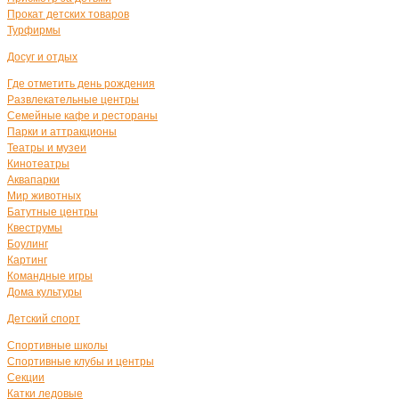
Прокат детских товаров
Турфирмы
Досуг и отдых
Где отметить день рождения
Развлекательные центры
Семейные кафе и рестораны
Парки и аттракционы
Театры и музеи
Кинотеатры
Аквапарки
Мир животных
Батутные центры
Квеструмы
Боулинг
Картинг
Командные игры
Дома культуры
Детский спорт
Спортивные школы
Спортивные клубы и центры
Секции
Катки ледовые