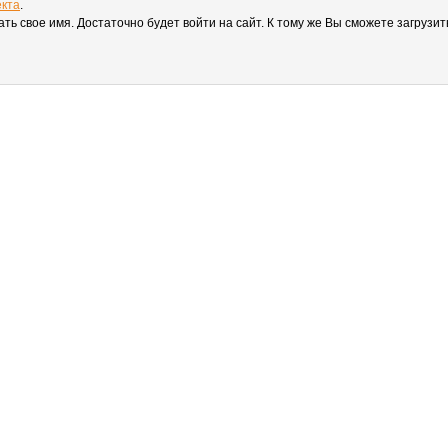
екта
.
вать свое имя. Достаточно будет войти на сайт. К тому же Вы сможете загруз