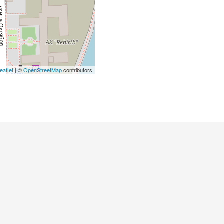
eaflet
| ©
OpenStreetMap
contributors