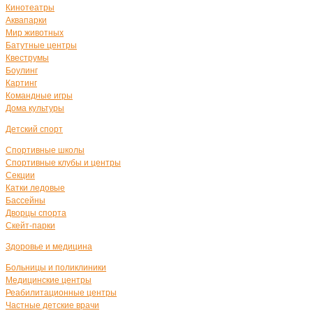
Кинотеатры
Аквапарки
Мир животных
Батутные центры
Квеструмы
Боулинг
Картинг
Командные игры
Дома культуры
Детский спорт
Спортивные школы
Спортивные клубы и центры
Секции
Катки ледовые
Бассейны
Дворцы спорта
Скейт-парки
Здоровье и медицина
Больницы и поликлиники
Медицинские центры
Реабилитационные центры
Частные детские врачи