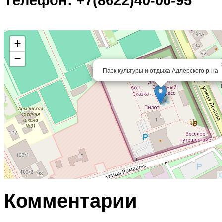
Телефон: +7(8622)40-00-95
+
−
Парк культуры и отдыха Адлерского р-на
L
Комментарии