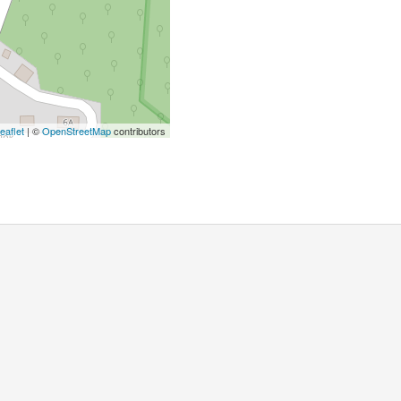
eaflet
| ©
OpenStreetMap
contributors