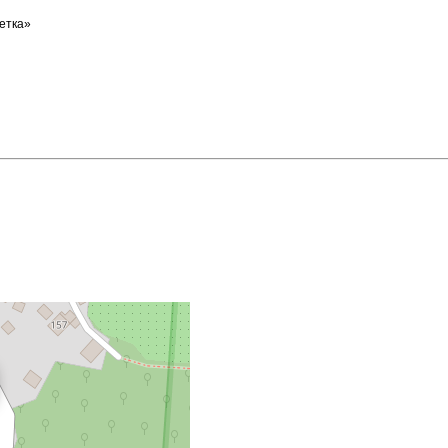
етка»