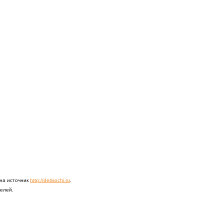
 на источник
http://detisochi.ru
.
телей.