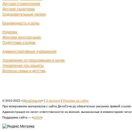
Детская стоматология
Детские санатории
Оздоровительные лагеря
Беременность и роды
Роддома
Женские консультации
Подготовка к родам
Административные учреждения
Управление по образованию и науке
Управление соц.защиты
Вопросы семьи и детства
© 2010-2022 «
ДетиСочи.ру
» |
О проекте
|
Реклама на сайте
При копировании материалов с сайта ДетиСочи.ру обязательно указание прямой ссылки
Администрация не несет ответственности за мнения, высказанные в комментариях чита
Поддержка сайта — «
UNIX
»