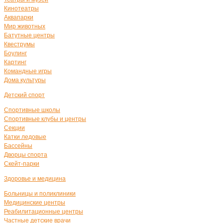
Кинотеатры
Аквапарки
Мир животных
Батутные центры
Квеструмы
Боулинг
Картинг
Командные игры
Дома культуры
Детский спорт
Спортивные школы
Спортивные клубы и центры
Секции
Катки ледовые
Бассейны
Дворцы спорта
Скейт-парки
Здоровье и медицина
Больницы и поликлиники
Медицинские центры
Реабилитационные центры
Частные детские врачи