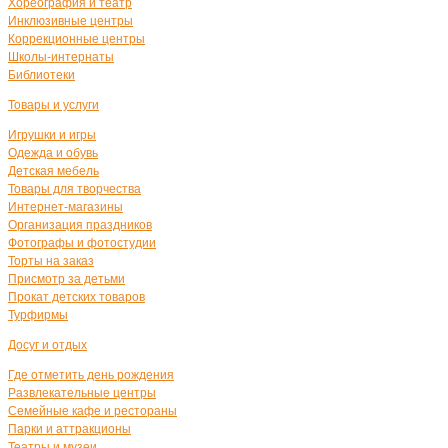
Хореография и театр
Инклюзивные центры
Коррекционные центры
Школы-интернаты
Библиотеки
Товары и услуги
Игрушки и игры
Одежда и обувь
Детская мебель
Товары для творчества
Интернет-магазины
Организация праздников
Фотографы и фотостудии
Торты на заказ
Присмотр за детьми
Прокат детских товаров
Турфирмы
Досуг и отдых
Где отметить день рождения
Развлекательные центры
Семейные кафе и рестораны
Парки и аттракционы
Театры и музеи