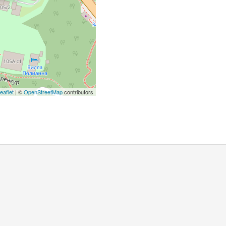
eaflet
| ©
OpenStreetMap
contributors