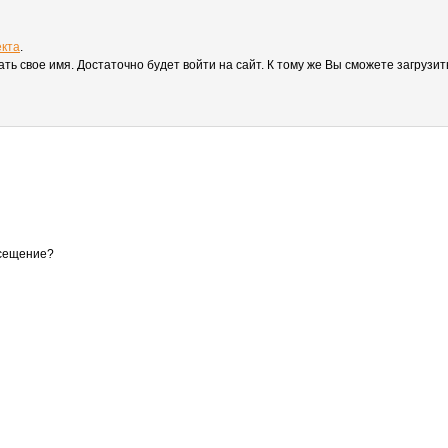
екта
.
вать свое имя. Достаточно будет войти на сайт. К тому же Вы сможете загруз
осещение?