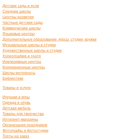
Детские сады и ясли
Средние школы
Центры развития
Частные детские сады
Коммерческие школы
Языковые центры
Дополнительное образование, курсы, студии, кружки
Музыкальные школы и студии
Художественные школы и студии
Хореография и театр
Инклюзивные центры
Коррекционные центры
Школы-интернаты
Библиотеки
Товары и услуги
Игрушки и игры
Одежда и обувь
Детская мебель
Товары для творчества
Интернет-магазины
Организация праздников
Фотографы и фотостудии
Торты на заказ