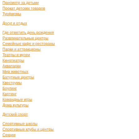
Присмотр за детьми
Прокат детских товаров
Турфирмы
Досуг и отдых
Где отметить день рождения
Развлекательные центры
Семейные кафе и рестораны
Парки и аттракционы
Театры и музеи
Кинотеатры
Аквапарки
Мир животных
Батутные центры
Квеструмы
Боулинг
Картинг
Командные игры
Дома культуры
Детский спорт
Спортивные школы
Спортивные клубы и центры
Секции