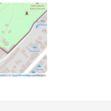
eaflet
| ©
OpenStreetMap
contributors