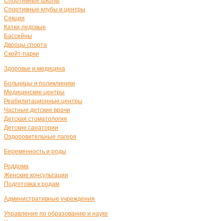
Спортивные школы
Спортивные клубы и центры
Секции
Катки ледовые
Бассейны
Дворцы спорта
Скейт-парки
Здоровье и медицина
Больницы и поликлиники
Медицинские центры
Реабилитационные центры
Частные детские врачи
Детская стоматология
Детские санатории
Оздоровительные лагеря
Беременность и роды
Роддома
Женские консультации
Подготовка к родам
Административные учреждения
Управление по образованию и науке