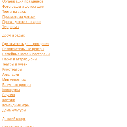
Организация праздников
Фотографы и фотостудии
Торты на заказ
Присмотр за детьми
Прокат детских товаров
Турфирмы
Досуг и отдых
Где отметить день рождения
Развлекательные центры
Семейные кафе и рестораны
Парки и аттракционы
Театры и музеи
Кинотеатры
Аквапарки
Мир животных
Батутные центры
Квеструмы
Боулинг
Картинг
Командные игры
Дома культуры
Детский спорт