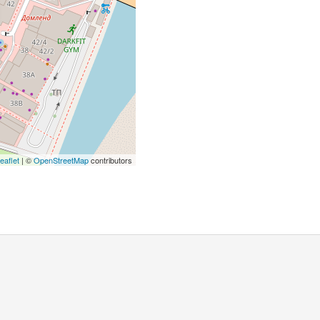
eaflet
| ©
OpenStreetMap
contributors