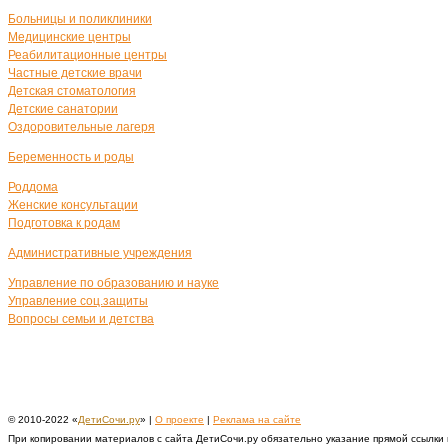
Больницы и поликлиники
Медицинские центры
Реабилитационные центры
Частные детские врачи
Детская стоматология
Детские санатории
Оздоровительные лагеря
Беременность и роды
Роддома
Женские консультации
Подготовка к родам
Административные учреждения
Управление по образованию и науке
Управление соц.защиты
Вопросы семьи и детства
© 2010-2022 «
ДетиСочи.ру
» |
О проекте
|
Реклама на сайте
При копировании материалов с сайта ДетиСочи.ру обязательно указание прямой ссылки