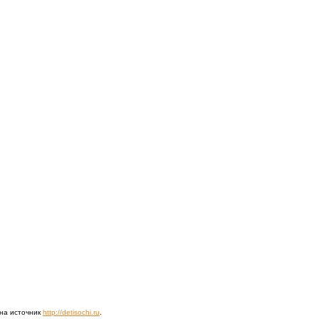
 на источник
http://detisochi.ru
.