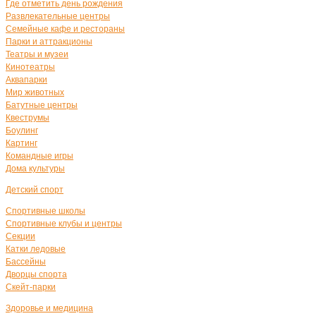
Где отметить день рождения
Развлекательные центры
Семейные кафе и рестораны
Парки и аттракционы
Театры и музеи
Кинотеатры
Аквапарки
Мир животных
Батутные центры
Квеструмы
Боулинг
Картинг
Командные игры
Дома культуры
Детский спорт
Спортивные школы
Спортивные клубы и центры
Секции
Катки ледовые
Бассейны
Дворцы спорта
Скейт-парки
Здоровье и медицина