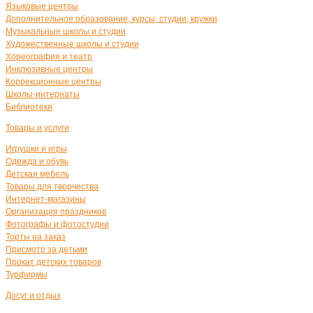
Языковые центры
Дополнительное образование, курсы, студии, кружки
Музыкальные школы и студии
Художественные школы и студии
Хореография и театр
Инклюзивные центры
Коррекционные центры
Школы-интернаты
Библиотеки
Товары и услуги
Игрушки и игры
Одежда и обувь
Детская мебель
Товары для творчества
Интернет-магазины
Организация праздников
Фотографы и фотостудии
Торты на заказ
Присмотр за детьми
Прокат детских товаров
Турфирмы
Досуг и отдых