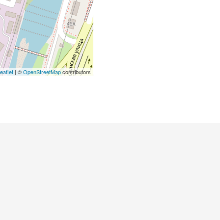
eaflet
| ©
OpenStreetMap
contributors