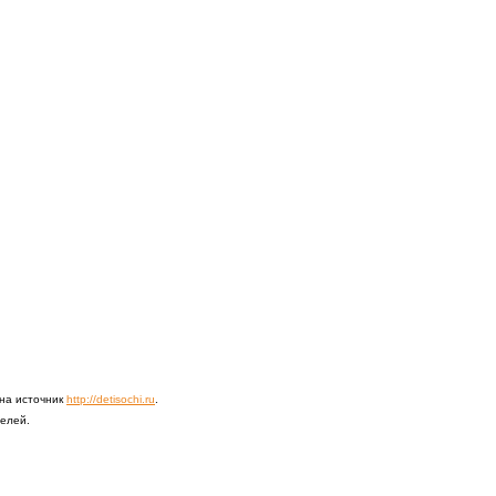
 на источник
http://detisochi.ru
.
телей.