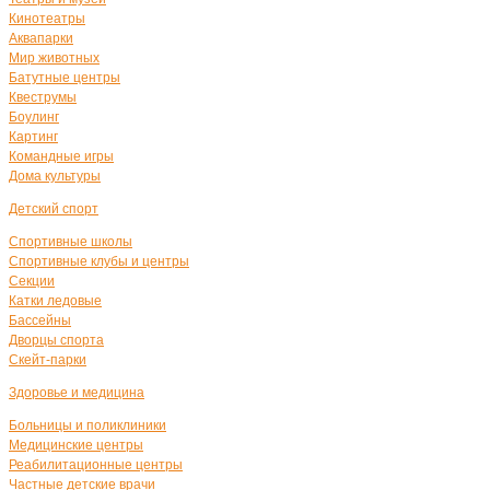
Кинотеатры
Аквапарки
Мир животных
Батутные центры
Квеструмы
Боулинг
Картинг
Командные игры
Дома культуры
Детский спорт
Спортивные школы
Спортивные клубы и центры
Секции
Катки ледовые
Бассейны
Дворцы спорта
Скейт-парки
Здоровье и медицина
Больницы и поликлиники
Медицинские центры
Реабилитационные центры
Частные детские врачи