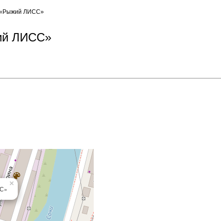
а «Рыжий ЛИСС»
жий ЛИСС»
×
СС»