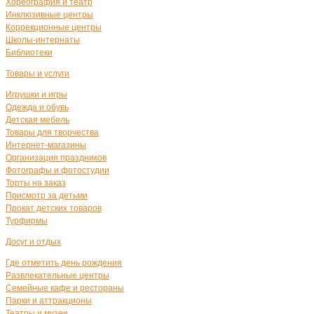
Хореография и театр
Инклюзивные центры
Коррекционные центры
Школы-интернаты
Библиотеки
Товары и услуги
Игрушки и игры
Одежда и обувь
Детская мебель
Товары для творчества
Интернет-магазины
Организация праздников
Фотографы и фотостудии
Торты на заказ
Присмотр за детьми
Прокат детских товаров
Турфирмы
Досуг и отдых
Где отметить день рождения
Развлекательные центры
Семейные кафе и рестораны
Парки и аттракционы
Театры и музеи