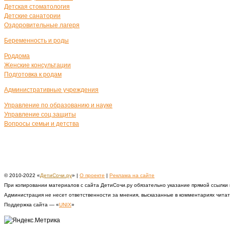
Детская стоматология
Детские санатории
Оздоровительные лагеря
Беременность и роды
Роддома
Женские консультации
Подготовка к родам
Административные учреждения
Управление по образованию и науке
Управление соц.защиты
Вопросы семьи и детства
© 2010-2022 «
ДетиСочи.ру
» |
О проекте
|
Реклама на сайте
При копировании материалов с сайта ДетиСочи.ру обязательно указание прямой ссылки
Администрация не несет ответственности за мнения, высказанные в комментариях чита
Поддержка сайта — «
UNIX
»