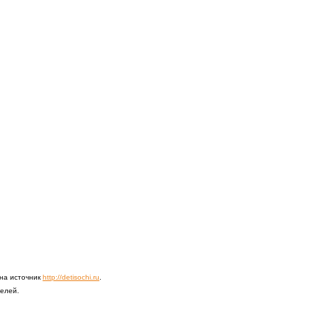
 на источник
http://detisochi.ru
.
телей.