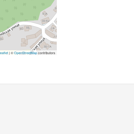
eaflet
| ©
OpenStreetMap
contributors