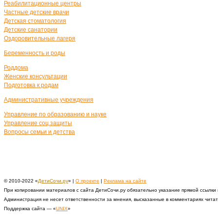
Реабилитационные центры
Частные детские врачи
Детская стоматология
Детские санатории
Оздоровительные лагеря
Беременность и роды
Роддома
Женские консультации
Подготовка к родам
Административные учреждения
Управление по образованию и науке
Управление соц.защиты
Вопросы семьи и детства
© 2010-2022 «
ДетиСочи.ру
» |
О проекте
|
Реклама на сайте
При копировании материалов с сайта ДетиСочи.ру обязательно указание прямой ссылки
Администрация не несет ответственности за мнения, высказанные в комментариях чита
Поддержка сайта — «
UNIX
»