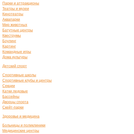
Парки и аттракционы
Театры и музеи
Кинотеатры
Аквапарки
Мир животных
Батутные центры
Квеструмы
Боулинг
Картинг
Командные игры
Дома культуры
Детский спорт
Спортивные школы
Спортивные клубы и центры
Секции
Катки ледовые
Бассейны
Дворцы спорта
Скейт-парки
Здоровье и медицина
Больницы и поликлиники
Медицинские центры