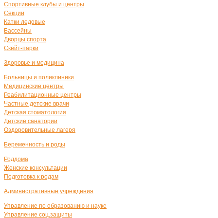
Спортивные клубы и центры
Секции
Катки ледовые
Бассейны
Дворцы спорта
Скейт-парки
Здоровье и медицина
Больницы и поликлиники
Медицинские центры
Реабилитационные центры
Частные детские врачи
Детская стоматология
Детские санатории
Оздоровительные лагеря
Беременность и роды
Роддома
Женские консультации
Подготовка к родам
Административные учреждения
Управление по образованию и науке
Управление соц.защиты