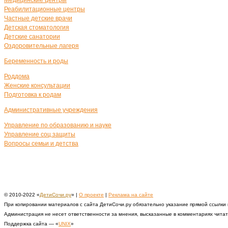
Медицинские центры
Реабилитационные центры
Частные детские врачи
Детская стоматология
Детские санатории
Оздоровительные лагеря
Беременность и роды
Роддома
Женские консультации
Подготовка к родам
Административные учреждения
Управление по образованию и науке
Управление соц.защиты
Вопросы семьи и детства
© 2010-2022 «
ДетиСочи.ру
» |
О проекте
|
Реклама на сайте
При копировании материалов с сайта ДетиСочи.ру обязательно указание прямой ссылки
Администрация не несет ответственности за мнения, высказанные в комментариях чита
Поддержка сайта — «
UNIX
»