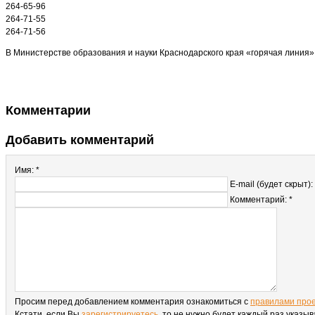
264-65-96
264-71-55
264-71-56
В Министерстве образования и науки Краснодарского края «горячая линия»
Комментарии
Добавить комментарий
Имя: *
E-mail (будет скрыт):
Комментарий: *
Просим перед добавлением комментария ознакомиться с
правилами про
Кстати, если Вы
зарегистрируетесь
, то не нужно будет каждый раз указы