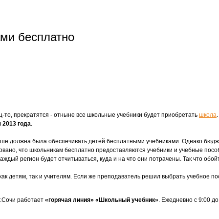
ами бесплатно
ц-то, прекратятся - отныне все школьные учебники будет приобретать
школа
 2013 года
.
ньше должна была обеспечивать детей бесплатными учебниками. Однако бюдж
ровано, что школьникам бесплатно предоставляются учебники и учебные пособ
дый регион будет отчитываться, куда и на что они потрачены. Так что обойт
 как детям, так и учителям. Если же преподаватель решил выбрать учебное по
г.Сочи работает
«горячая линия» «Школьный учебник»
. Ежедневно с 9:00 д