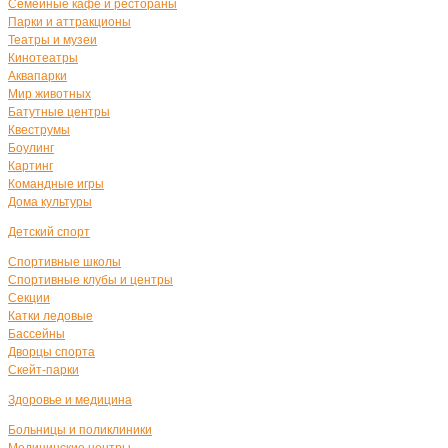
Семейные кафе и рестораны
Парки и аттракционы
Театры и музеи
Кинотеатры
Аквапарки
Мир животных
Батутные центры
Квеструмы
Боулинг
Картинг
Командные игры
Дома культуры
Детский спорт
Спортивные школы
Спортивные клубы и центры
Секции
Катки ледовые
Бассейны
Дворцы спорта
Скейт-парки
Здоровье и медицина
Больницы и поликлиники