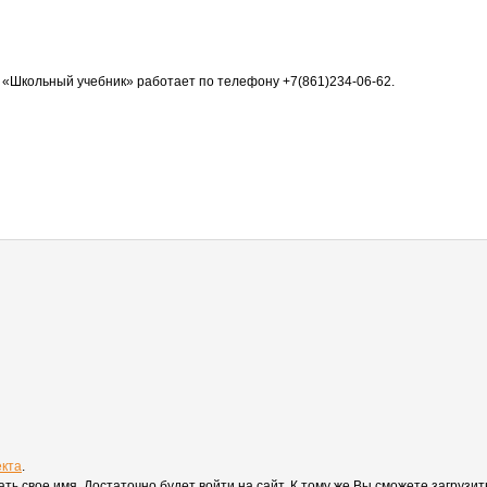
 «Школьный учебник» работает по телефону +7(861)234-06-62.
екта
.
вать свое имя. Достаточно будет войти на сайт. К тому же Вы сможете загруз