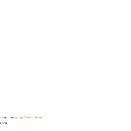
 на источник
http://detisochi.ru
.
телей.