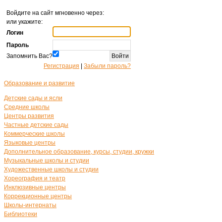
Войдите на сайт мгновенно через:
или укажите:
Логин
Пароль
Запомнить Вас?
Регистрация
|
Забыли пароль?
Образование и развитие
Детские сады и ясли
Средние школы
Центры развития
Частные детские сады
Коммерческие школы
Языковые центры
Дополнительное образование, курсы, студии, кружки
Музыкальные школы и студии
Художественные школы и студии
Хореография и театр
Инклюзивные центры
Коррекционные центры
Школы-интернаты
Библиотеки