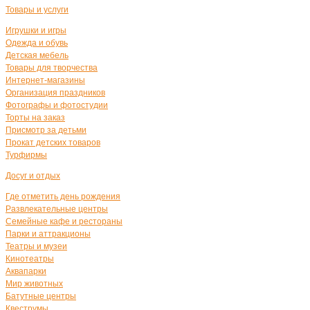
Товары и услуги
Игрушки и игры
Одежда и обувь
Детская мебель
Товары для творчества
Интернет-магазины
Организация праздников
Фотографы и фотостудии
Торты на заказ
Присмотр за детьми
Прокат детских товаров
Турфирмы
Досуг и отдых
Где отметить день рождения
Развлекательные центры
Семейные кафе и рестораны
Парки и аттракционы
Театры и музеи
Кинотеатры
Аквапарки
Мир животных
Батутные центры
Квеструмы