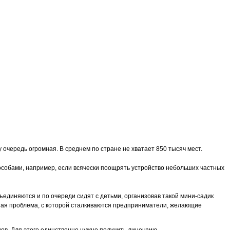
 очередь огромная. В среднем по стране не хватает 850 тысяч мест.
пособами, например, если всячески поощрять устройство небольших частных
ъединяются и по очереди сидят с детьми, организовав такой мини-садик
вная проблема, с которой сталкиваются предприниматели, желающие
ков. Для этого единственно нужно получить лицензию.