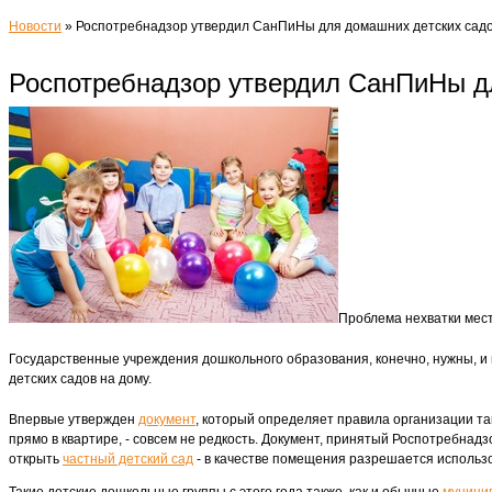
Новости
»
Роспотребнадзор утвердил СанПиНы для домашних детских сад
Роспотребнадзор утвердил СанПиНы д
Проблема нехватки мест
Государственные учреждения дошкольного образования, конечно, нужны, и 
детских садов на дому.
Впервые утвержден
документ
, который определяет правила организации так
прямо в квартире, - совсем не редкость. Документ, принятый Роспотребна
открыть
частный детский сад
- в качестве помещения разрешается использо
Такие детские дошкольные группы с этого года также, как и обычные
муници