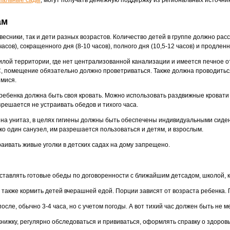
ам
овесники, так и дети разных возрастов. Количество детей в группе должно р
ов), сокращенного дня (8-10 часов), полного дня (10,5-12 часов) и продленно
жилой территории, где нет централизованной канализации и имеется печное о
С, помещение обязательно должно проветриваться. Также должна проводитьс
имися.
 ребенка должна быть своя кровать. Можно использовать раздвижные кровати 
зрешается не устраивать обедов и тихого часа.
 на унитаз, в целях гигиены должны быть обеспечены индивидуальными сиде
ько один санузел, им разрешается пользоваться и детям, и взрослым.
аивать живые уголки в детских садах на дому запрещено.
ставлять готовые обеды по договоренности с ближайшим детсадом, школой, 
а также кормить детей вчерашней едой. Порции зависят от возраста ребенка.
осле, обычно 3-4 часа, но с учетом погоды. А вот тихий час должен быть не м
ижку, регулярно обследоваться и прививаться, оформлять справку о здоровье