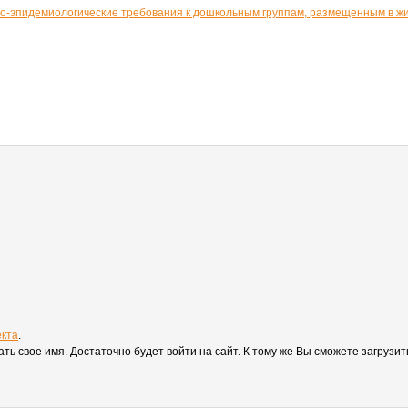
рно-эпидемиологические требования к дошкольным группам, размещенным в
екта
.
вать свое имя. Достаточно будет войти на сайт. К тому же Вы сможете загруз