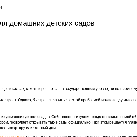
ов
ля домашних детских садов
 в детских садах хоть и решается на государственном уровне, но по-прежнему
их строят. Однако, быстрее справиться с этой проблемой можно и другими с
их домашних детских садов. Собственно, ситуация, когда несколько семей об
дзором, позволяет открывать такие сады официально. При этом решается гла
вать квартиру или частный дом.
пальные сады
, могут получать денежную поддержку из региональных источни