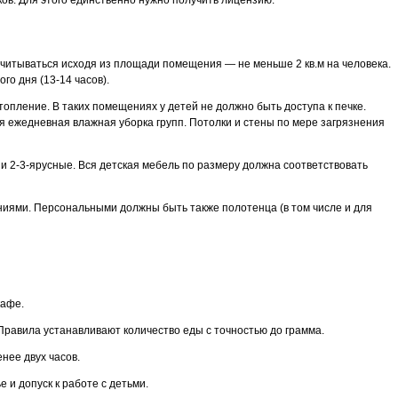
ассчитываться исходя из площади помещения — не меньше 2 кв.м на человека.
го дня (13-14 часов).
топление. В таких помещениях у детей не должно быть доступа к печке.
я ежедневная влажная уборка групп. Потолки и стены по мере загрязнения
и 2-3-ярусные. Вся детская мебель по размеру должна соответствовать
ниями. Персональными должны быть также полотенца (в том числе и для
кафе.
 Правила устанавливают количество еды с точностью до грамма.
енее двух часов.
 и допуск к работе с детьми.