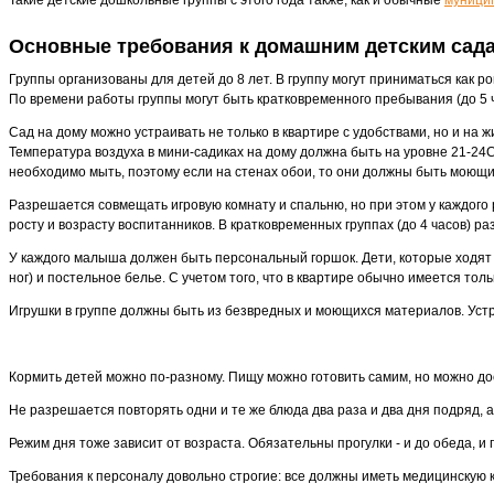
Основные требования к домашним детским сад
Группы организованы для детей до 8 лет. В группу могут приниматься как р
По времени работы группы могут быть кратковременного пребывания (до 5 час
Сад на дому можно устраивать не только в квартире с удобствами, но и на 
Температура воздуха в мини-садиках на дому должна быть на уровне 21-24
необходимо мыть, поэтому если на стенах обои, то они должны быть моющ
Разрешается совмещать игровую комнату и спальню, но при этом у каждого
росту и возрасту воспитанников. В кратковременных группах (до 4 часов) ра
У каждого малыша должен быть персональный горшок. Дети, которые ходят
ног) и постельное белье. С учетом того, что в квартире обычно имеется тол
Игрушки в группе должны быть из безвредных и моющихся материалов. Устр
Кормить детей можно по-разному. Пищу можно готовить самим, но можно до
Не разрешается повторять одни и те же блюда два раза и два дня подряд, 
Режим дня тоже зависит от возраста. Обязательны прогулки - и до обеда, и п
Требования к персоналу довольно строгие: все должны иметь медицинскую кн