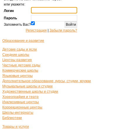
или укажите:
Логин
Пароль
Запомнить Вас?
Регистрация
|
Забыли пароль?
Образование и развитие
Детские сады и ясли
Средние школы
Центры развития
Частные детские сады
Коммерческие школы
Языковые центры
Дополнительное образование, курсы, студии, кружки
Музыкальные школы и студии
Художественные школы и студии
Хореография и театр
Инклюзивные центры
Коррекционные центры
Школы-интернаты
Библиотеки
Товары и услуги