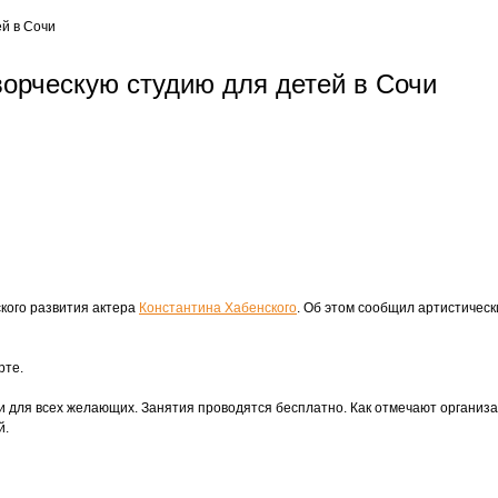
ей в Сочи
ворческую студию для детей в Сочи
ского развития актера
Константина Хабенского
. Об этом сообщил артистичес
рте.
и для всех желающих. Занятия проводятся бесплатно. Как отмечают организа
й.