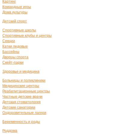
Картинг
Командные игры
Дома культуры
Детский спорт
Спортивные школы
Спортивные клубы и центры
Секции
Катки ледовые
Бассейны
Дворцы спорта
Скейт-парки
Здоровье и медицина
Больницы и поликлиники
Медицинские центры
Реабилитационные центры
Частные детские врачи
Детская стоматология
Детские санатории
Оздоровительные лагеря
Беременность и роды
Роддома