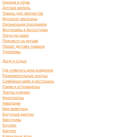
Одежда и обувь
Детская мебель
Товары для творчества
Интернет-магазины
Организация праздников
Фотографы и фотостудии
Торты на заказ
Присмотр за детьми
Прокат детских товаров
Турфирмы
Досуг и отдых
Где отметить день рождения
Развлекательные центры
Семейные кафе и рестораны
Парки и аттракционы
Театры и музеи
Кинотеатры
Аквапарки
Мир животных
Батутные центры
Квеструмы
Боулинг
Картинг
Командные игры