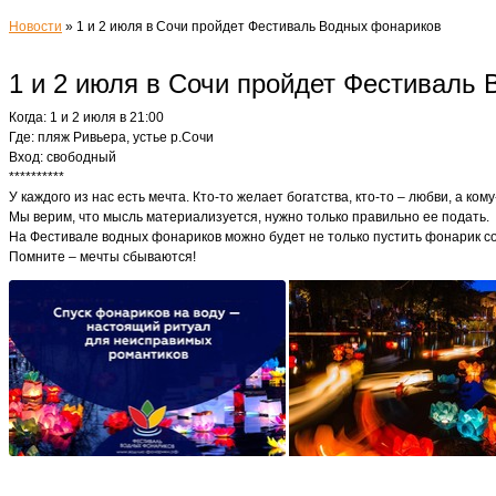
Новости
»
1 и 2 июля в Сочи пройдет Фестиваль Водных фонариков
1 и 2 июля в Сочи пройдет Фестиваль
Когда: 1 и 2 июля в 21:00
Где: пляж Ривьера, устье р.Сочи
Вход: свободный
**********
У каждого из нас есть мечта. Кто-то желает богатства, кто-то – любви, а ком
Мы верим, что мысль материализуется, нужно только правильно ее подать.
На Фестивале водных фонариков можно будет не только пустить фонарик со
Помните – мечты сбываются!