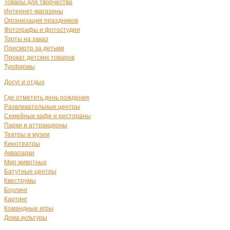
Товары для творчества
Интернет-магазины
Организация праздников
Фотографы и фотостудии
Торты на заказ
Присмотр за детьми
Прокат детских товаров
Турфирмы
Досуг и отдых
Где отметить день рождения
Развлекательные центры
Семейные кафе и рестораны
Парки и аттракционы
Театры и музеи
Кинотеатры
Аквапарки
Мир животных
Батутные центры
Квеструмы
Боулинг
Картинг
Командные игры
Дома культуры