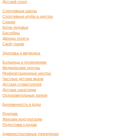
Детский спорт
Спортивные школы
Спортивные клубы и центры
Секции
Катки ледовые
Бассейны
Дворцы спорта
Скейт-парки
Здоровье и медицина
Больницы и поликлиники
Медицинские центры
Реабилитационные центры
Частные детские врачи
Детская стоматология
Детские санатории
Оздоровительные лагеря
Беременность и роды
Роддома
Женские консультации
Подготовка к родам
Административные учреждения