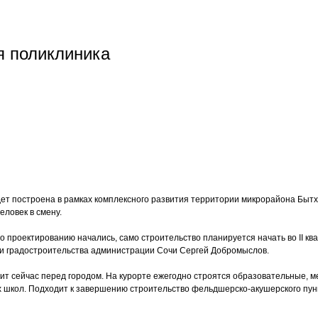
 поликлиника ​
ет построена в рамках комплексного развития территории микрорайона Быт
еловек в смену.
 проектированию начались, само строительство планируется начать во II ква
ы и градостроительства администрации Сочи Сергей Добромыслов.
ит сейчас перед городом. На курорте ежегодно строятся образовательные, м
ёх школ. Подходит к завершению строительство фельдшерско-акушерского пунк