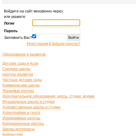
Войдите на сайт мгновенно через:
или укажите:
Логин
Пароль
Запомнить Вас?
Регистрация
|
Забыли пароль?
Образование и развитие
Детские сады и ясли
Средние школы
Центры развития
Частные детские сады
Коммерческие школы
Языковые центры
Дополнительное образование, курсы, студии, кружки
Музыкальные школы и студии
Художественные школы и студии
Хореография и театр
Инклюзивные центры
Коррекционные центры
Школы-интернаты
Библиотеки