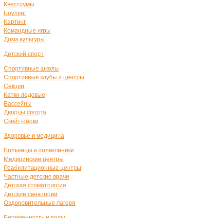
Квеструмы
Боулинг
Картинг
Командные игры
Дома культуры
Детский спорт
Спортивные школы
Спортивные клубы и центры
Секции
Катки ледовые
Бассейны
Дворцы спорта
Скейт-парки
Здоровье и медицина
Больницы и поликлиники
Медицинские центры
Реабилитационные центры
Частные детские врачи
Детская стоматология
Детские санатории
Оздоровительные лагеря
Беременность и роды