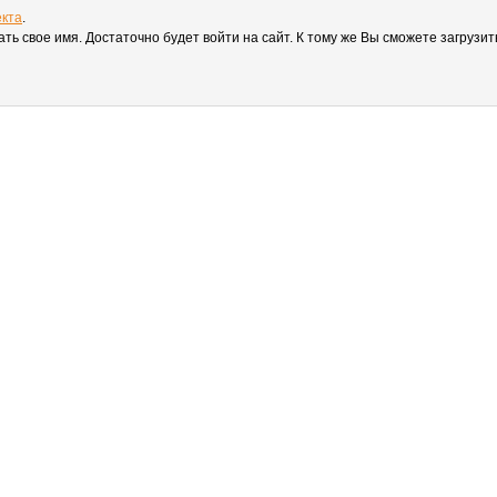
екта
.
вать свое имя. Достаточно будет войти на сайт. К тому же Вы сможете загруз