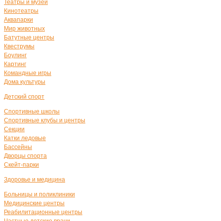
Театры и музеи
Кинотеатры
Аквапарки
Мир животных
Батутные центры
Квеструмы
Боулинг
Картинг
Командные игры
Дома культуры
Детский спорт
Спортивные школы
Спортивные клубы и центры
Секции
Катки ледовые
Бассейны
Дворцы спорта
Скейт-парки
Здоровье и медицина
Больницы и поликлиники
Медицинские центры
Реабилитационные центры