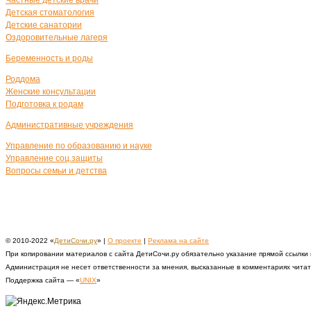
Частные детские врачи
Детская стоматология
Детские санатории
Оздоровительные лагеря
Беременность и роды
Роддома
Женские консультации
Подготовка к родам
Административные учреждения
Управление по образованию и науке
Управление соц.защиты
Вопросы семьи и детства
© 2010-2022 «
ДетиСочи.ру
» |
О проекте
|
Реклама на сайте
При копировании материалов с сайта ДетиСочи.ру обязательно указание прямой ссылки
Администрация не несет ответственности за мнения, высказанные в комментариях чита
Поддержка сайта — «
UNIX
»