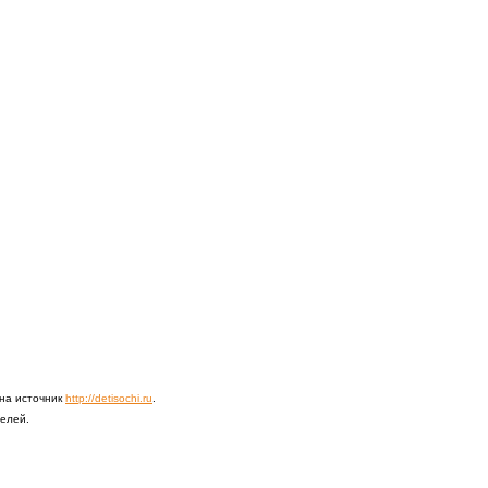
 на источник
http://detisochi.ru
.
телей.