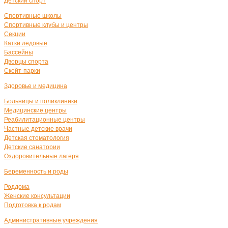
Детский спорт
Спортивные школы
Спортивные клубы и центры
Секции
Катки ледовые
Бассейны
Дворцы спорта
Скейт-парки
Здоровье и медицина
Больницы и поликлиники
Медицинские центры
Реабилитационные центры
Частные детские врачи
Детская стоматология
Детские санатории
Оздоровительные лагеря
Беременность и роды
Роддома
Женские консультации
Подготовка к родам
Административные учреждения