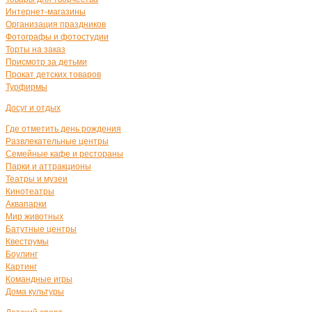
Интернет-магазины
Организация праздников
Фотографы и фотостудии
Торты на заказ
Присмотр за детьми
Прокат детских товаров
Турфирмы
Досуг и отдых
Где отметить день рождения
Развлекательные центры
Семейные кафе и рестораны
Парки и аттракционы
Театры и музеи
Кинотеатры
Аквапарки
Мир животных
Батутные центры
Квеструмы
Боулинг
Картинг
Командные игры
Дома культуры